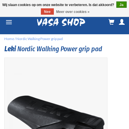
Wij slaan cookies op om onze website te verbeteren. Is dat akkoord?
Ja
Nee
Meer over cookies »
M
a
Home
/
Nordic Walking Power grip pad
Leki
Nordic Walking Power grip pad