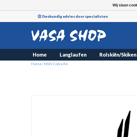
Wij slaan coo
Deskundig advies door specialisten
Home
Langlaufen
Rolskiën/Skiken
Home
/
NNN Cobra R4