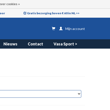
over cookies »
voor
Gratis bezorging boven € 60 in NL >>
Mijn account
Nieuws
Contact
Vasa Sport >