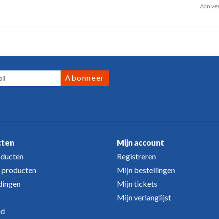
Aan ver
Abonneer
cten
Mijn account
oducten
Registreren
 producten
Mijn bestellingen
dingen
Mijn tickets
Mijn verlanglijst
ed