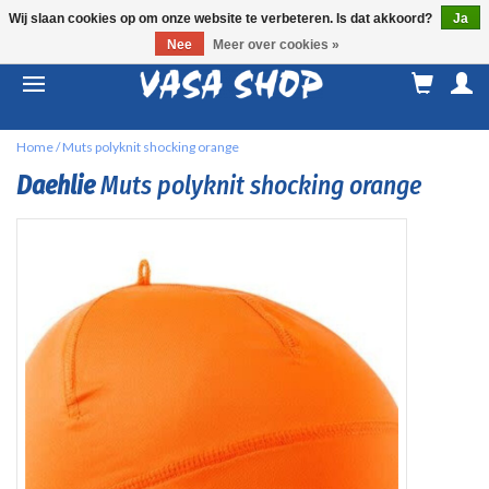
Wij slaan cookies op om onze website te verbeteren. Is dat akkoord?
Ja
Nee
Meer over cookies »
M
a
Home
/
Muts polyknit shocking orange
Daehlie
Muts polyknit shocking orange