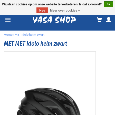
Wij slaan cookies op om onze website te verbeteren. Is dat akkoord?
Ja
Nee
Meer over cookies »
M
a
Home
/
MET Idolo helm zwart
MET
MET Idolo helm zwart