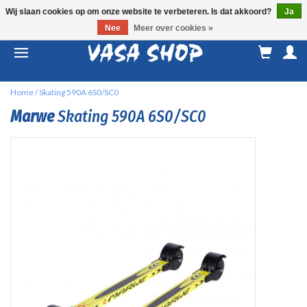
Wij slaan cookies op om onze website te verbeteren. Is dat akkoord?
Ja
Nee
Meer over cookies »
M
a
Home
/
Skating 590A 6S0/SC0
Marwe
Skating 590A 6S0/SC0