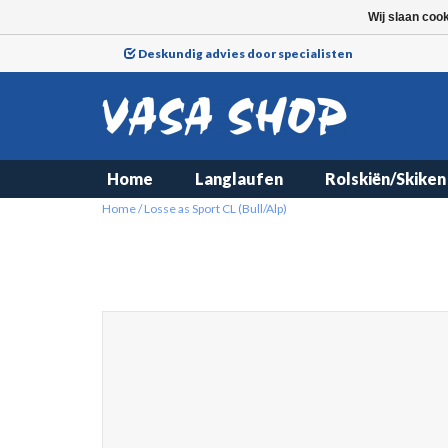
Wij slaan coo
Deskundig advies door specialisten
Home
Langlaufen
Rolskiën/Skiken
Home
/
Losse as Sport CL (Bull/Alp)