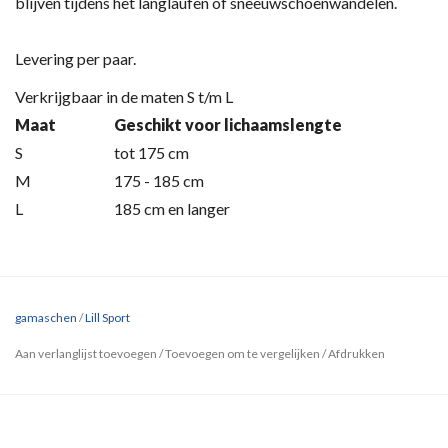
blijven tijdens het langlaufen of sneeuwschoenwandelen.
Levering per paar.
Verkrijgbaar in de maten S t/m L
Maat
Geschikt voor lichaamslengte
S
tot 175 cm
M
175 - 185 cm
L
185 cm en langer
gamaschen
/
Lill Sport
Aan verlanglijst toevoegen
/
Toevoegen om te vergelijken
/
Afdrukken