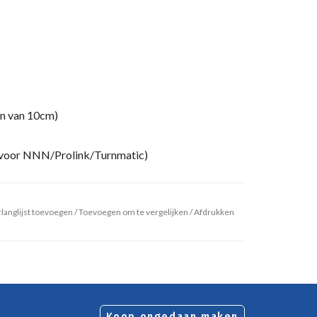
en van 10cm)
ikt voor NNN/Prolink/Turnmatic)
langlijst toevoegen
/
Toevoegen om te vergelijken
/
Afdrukken
Koop ongedaan maken