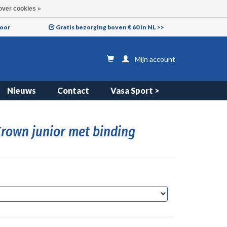
over cookies »
voor
Gratis bezorging boven € 60 in NL >>
Mijn account
Nieuws
Contact
Vasa Sport >
Crown junior met binding