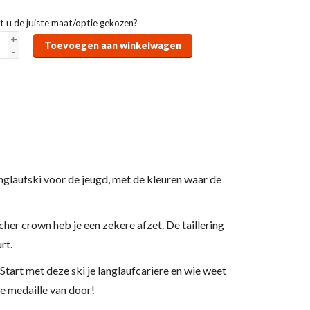
t u de juiste maat/optie gekozen?
+
Toevoegen aan winkelwagen
-
nglaufski voor de jeugd, met de kleuren waar de
cher crown heb je een zekere afzet. De taillering
urt.
. Start met deze ski je langlaufcariere en wie weet
de medaille van door!