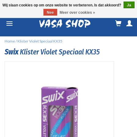
Wij slaan cookies op om onze website te verbeteren. Is dat akkoord?
Ja
Nee
Meer over cookies »
M
a
Home
/
Klister Violet Speciaal KX35
Swix
Klister Violet Speciaal KX35