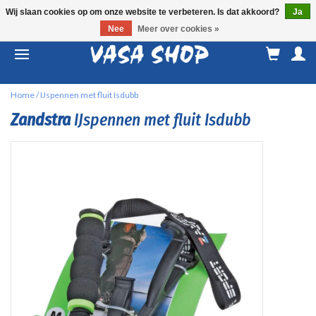
Wij slaan cookies op om onze website te verbeteren. Is dat akkoord?
Ja
Nee
Meer over cookies »
M
a
Home
/
IJspennen met fluit Isdubb
Zandstra
IJspennen met fluit Isdubb