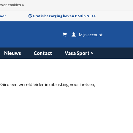
over cookies »
voor
Gratis bezorging boven € 60 in NL >>
Mijn account
Nieuws
Contact
Vasa Sport >
iro een wereldleider in uitrusting voor fietsen,