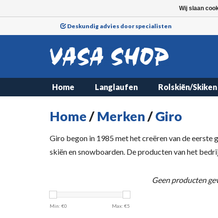
Wij slaan coo
Deskundig advies door specialisten
Home
Langlaufen
Rolskiën/Skiken
Home
/
Merken
/
Giro
Giro begon in 1985 met het creëren van de eerste ge
skiën en snowboarden. De producten van het bedrij
Geen producten gev
Min: €
0
Max: €
5