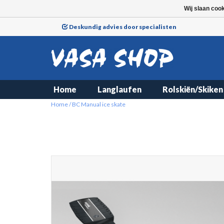
Wij slaan coo
Deskundig advies door specialisten
Home
Langlaufen
Rolskiën/Skiken
Home
/
BC Manual ice skate