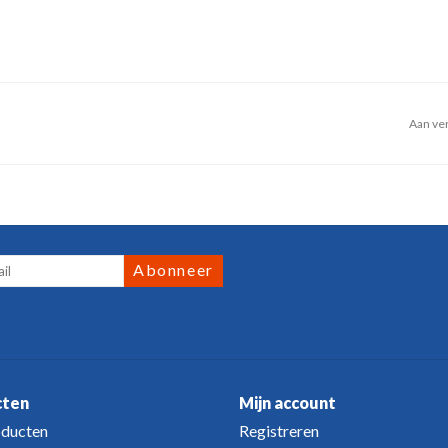
Aan ver
Abonneer
cten
Mijn account
oducten
Registreren