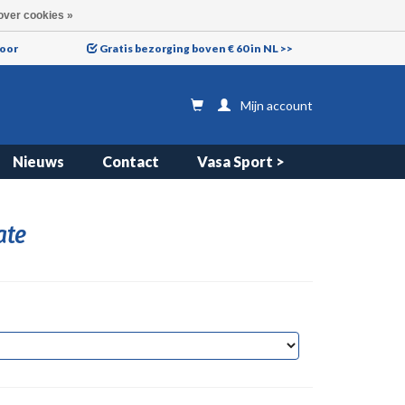
over cookies »
voor
Gratis bezorging boven € 60 in NL >>
Mijn account
Nieuws
Contact
Vasa Sport >
ate