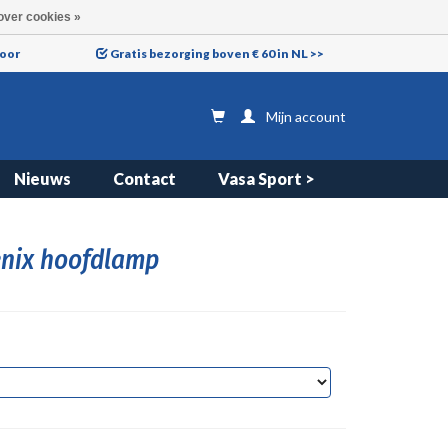
over cookies »
voor
Gratis bezorging boven € 60 in NL >>
Mijn account
Nieuws
Contact
Vasa Sport >
enix hoofdlamp